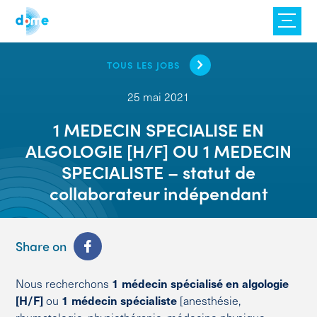
Skip
to
content
TOUS LES JOBS
25 mai 2021
1 MEDECIN SPECIALISE EN
ALGOLOGIE [H/F] OU 1 MEDECIN
SPECIALISTE – statut de
collaborateur indépendant
Share on
Nous recherchons
1 médecin spécialisé en algologie
[H/F]
ou
1 médecin spécialiste
[anesthésie,