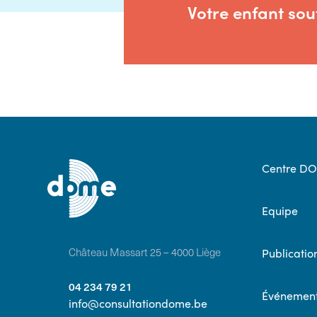
Votre enfant sou
Centre D
Equipe
Château Massart 25 – 4000 Liège
Publicatio
04 234 79 21
Événemen
info@consultationdome.be