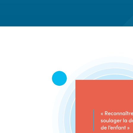
« Reconnaître
soulager la d
de l’enfant »