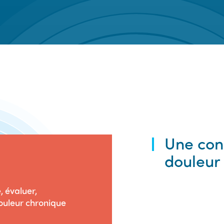
Une con
douleur
, évaluer,
ouleur chronique