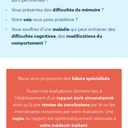
Vous présentez des
difficultés de mémoire
?
Votre
voix
vous pose problème ?
Vous souffrez d’une
maladie
qui peut entrainer des
difficultés cognitives
, des
modifications
du
comportement
?
Nous vous proposons des
bilans spécialisés
.
Toutes nos évaluations donnent lieu à
l’établissement d’un
rapport écrit circonstancié
ainsi qu’à une
remise de conclusions
par le ou les
intervenants concernés par votre évaluation. Une
copie
du rapport est systématiquement adressée à
votre médecin traitant
.