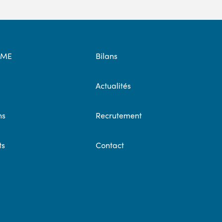
OME
Bilans
Actualités
ns
Recrutement
ts
Contact