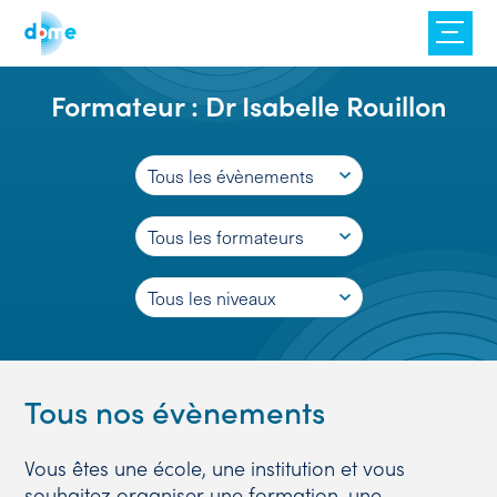
Skip
to
content
Formateur :
Dr Isabelle Rouillon
Tous les évènements
Tous les formateurs
Tous les niveaux
Tous nos évènements
Vous êtes une école, une institution et vous
souhaitez organiser une formation, une