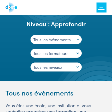
Skip
to
content
Niveau :
Approfondir
Tous les évènements
Tous les formateurs
Tous les niveaux
Tous nos évènements
Vous êtes une école, une institution et vous
souhaitez organiser une formation, une