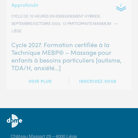
Approfondir
CYCLE DE 70 HEURES EN ENSEIGNEMENT HYBRIDE.
SEPTEMBRE/OCTOBRE 2023. 12 PARTICIPANTS MAXIMUM
LIÈGE
Cycle 2027. Formation certifiée à la
Technique MEBP® – Massage pour
enfants à besoins particuliers [autisme,
TDA/H, anxiété…]
VOIR PLUS
INSCRIVEZ-VOUS
Château Massart 25 – 4000 Liège