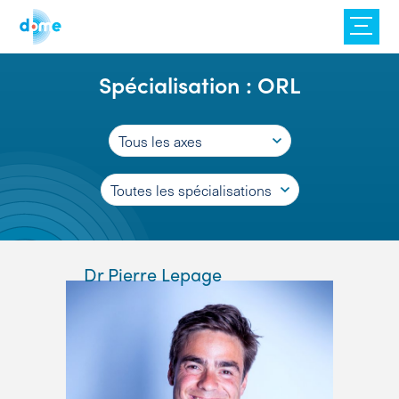
Skip
to
content
Spécialisation :
ORL
Tous les axes
Toutes les spécialisations
Dr Pierre Lepage