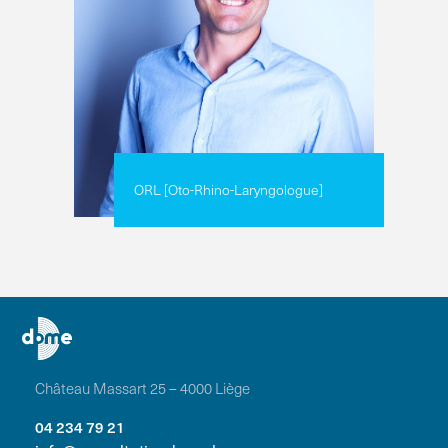
ORL [Oto-Rhino-Laryngologue]
Château Massart 25 – 4000 Liège
04 234 79 21