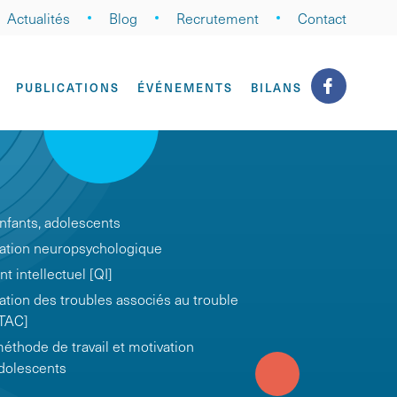
Actualités
Blog
Recrutement
Contact
PUBLICATIONS
ÉVÉNEMENTS
BILANS
fants, adolescents
cation neuropsychologique
t intellectuel [QI]
ation des troubles associés au trouble
/TAC]
hode de travail et motivation
adolescents