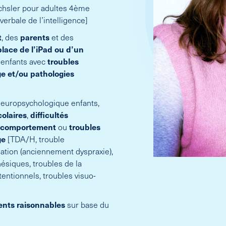
echsler pour adultes 4ème
erbale de l’intelligence]
t
, des
parents
et des
lace de l’iPad ou d’un
 enfants avec
troubles
ge et/ou pathologies
 neuropsychologique enfants,
colaires
,
difficultés
 comportement
ou
troubles
ge
[TDA/H, trouble
ation (anciennement dyspraxie),
ésiques, troubles de la
tentionnels, troubles visuo-
ts raisonnables
sur base du