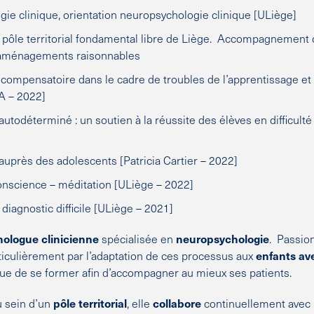
ie clinique, orientation neuropsychologie clinique [ULiège]
ôle territorial fondamental libre de Liège. Accompagnement d
 aménagements raisonnables
 compensatoire dans le cadre de troubles de l’apprentissage
A – 2022]
autodéterminé : un soutien à la réussite des élèves en difficulté
auprès des adolescents [Patricia Cartier – 2022]
onscience – méditation [ULiège – 2022]
iagnostic difficile [ULiège – 2021]
ologue clinicienne
spécialisée en
neuropsychologie
. Passio
ticulièrement par l’adaptation de ces processus aux
enfants ave
inue de se former afin d’accompagner au mieux ses patients.
u sein d’un
pôle territorial
, elle
collabore
continuellement avec