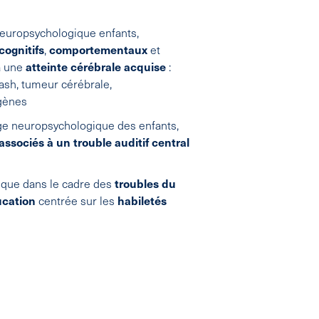
neuropsychologique enfants,
cognitifs
,
comportementaux
et
à une
atteinte cérébrale acquise
:
ash, tumeur cérébrale,
gènes
rge neuropsychologique des enfants,
associés à un trouble auditif central
ique dans le cadre des
troubles du
cation
centrée sur les
habiletés