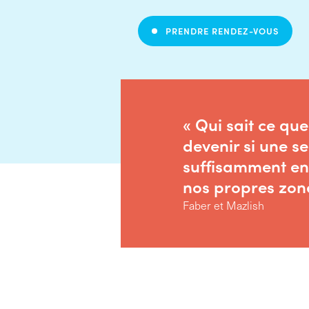
PRENDRE RENDEZ-VOUS
« Qui sait ce qu
devenir si une s
suffisamment en
nos propres zone
Faber et Mazlish