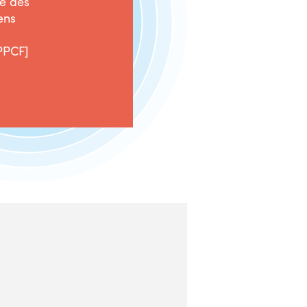
le des
ens
PPCF]